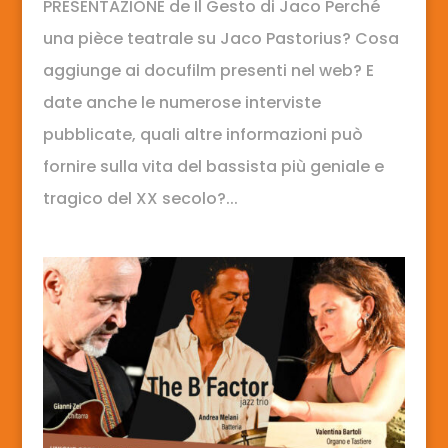
PRESENTAZIONE de Il Gesto di Jaco Perché
una pièce teatrale su Jaco Pastorius? Cosa
aggiunge ai docufilm presenti nel web? E
date anche le numerose interviste
pubblicate, quali altre informazioni può
fornire sulla vita del bassista più geniale e
tragico del XX secolo?...