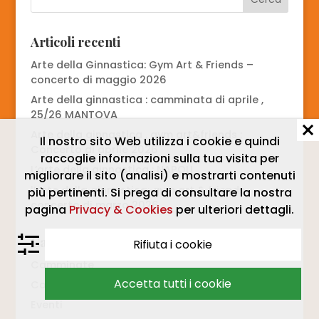
Articoli recenti
Arte della Ginnastica: Gym Art & Friends –
concerto di maggio 2026
Arte della ginnastica : camminata di aprile ,
25/26 MANTOVA
Arte della ginnastica , gym art&friends :
Il nostro sito Web utilizza i cookie e quindi
Concerto di aprile 2026
raccoglie informazioni sulla tua visita per
L’arte della ginnastica : NAPOLI
migliorare il sito (analisi) e mostrarti contenuti
l’arte della ginnastica: gym art & friends ,
più pertinenti. Si prega di consultare la nostra
concerto di marzo 2026
pagina
Privacy & Cookies
per ulteriori dettagli.
Categorie
Rifiuta i cookie
Camminate
Accetta tutti i cookie
Concerti
Eventi