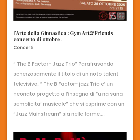
l’Arte della Ginnastica : Gym Art&Friends
concerto di ottobre .
Concerti
“ The B Factor- Jazz Trio” Parafrasando
scherzosamente il titolo di un noto talent
televisivo, “ The B Factor- jazz Trio e’ un
neonato progetto all’insegna di “u na sana
semplicita’ musicale” che si esprime con un
“Jazz Mainstream” sia nelle forme,...