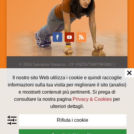
Alternative:
© 2026 Salvatore Vonazzo - CF VNZSVT66P29F888J |
Privacy & Cookies
|
Login
|
Il nostro sito Web utilizza i cookie e quindi raccoglie
Powered by
informazioni sulla tua visita per migliorare il sito (analisi)
e mostrarti contenuti più pertinenti. Si prega di
consultare la nostra pagina
Privacy & Cookies
per
ulteriori dettagli.
Rifiuta i cookie