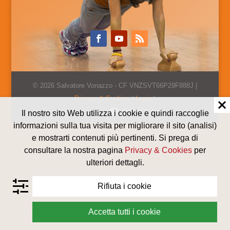
© 2026 Salvatore Vonazzo - CF VNZSVT66P29F888J |
Privacy & Cookies
|
Login
|
Powered by
Il nostro sito Web utilizza i cookie e quindi raccoglie
informazioni sulla tua visita per migliorare il sito (analisi)
e mostrarti contenuti più pertinenti. Si prega di
consultare la nostra pagina
Privacy & Cookies
per
ulteriori dettagli.
Rifiuta i cookie
Accetta tutti i cookie