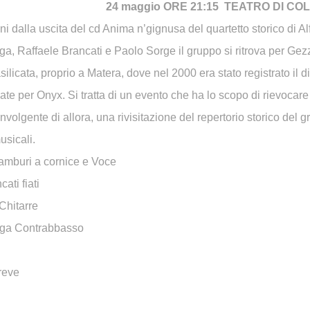
24 maggio ORE 21:15 TEATRO DI C
i dalla uscita del cd Anima n’gignusa del quartetto storico di Al
 Raffaele Brancati e Paolo Sorge il gruppo si ritrova per Gez
silicata, proprio a Matera, dove nel 2000 era stato registrato il d
cate per Onyx. Si tratta di un evento che ha lo scopo di rievocare
nvolgente di allora, una rivisitazione del repertorio storico del 
sicali.
Tamburi a cornice e Voce
ati fiati
Chitarre
a Contrabbasso
breve