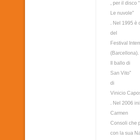
, per il disco “
Le nuvole”
. Nel 1995 è 
del
Festival Inte
(Barcellona).
Il ballo di
San Vito”
di
Vinicio Capo
. Nel 2006 in
Carmen
Consoli che p
con la sua Na