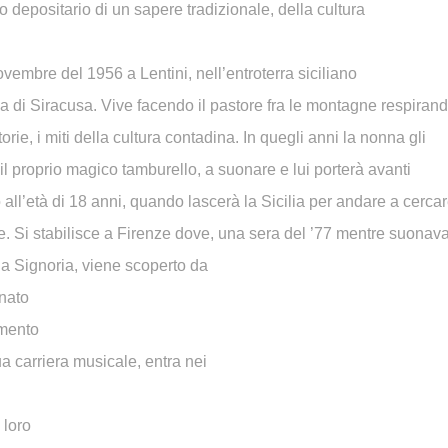
imo depositario di un sapere tradizionale, della cultura
ovembre del 1956 a Lentini, nell’entroterra siciliano
ia di Siracusa. Vive facendo il pastore fra le montagne respiran
storie, i miti della cultura contadina. In quegli anni la nonna gli
il proprio magico tamburello, a suonare e lui porterà avanti
o all’età di 18 anni, quando lascerà la Sicilia per andare a cerca
ve. Si stabilisce a Firenze dove, una sera del ’77 mentre suonav
la Signoria, viene scoperto da
nato
mento
ua carriera musicale, entra nei
 loro