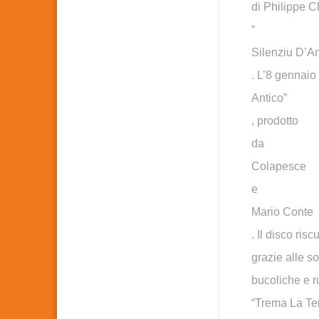
di Philippe C
“
Silenziu D’A
. L’8 gennaio
Antico”
, prodotto
da
Colapesce
e
Mario Conte
. Il disco ris
grazie alle so
bucoliche e ru
“Trema La Ter