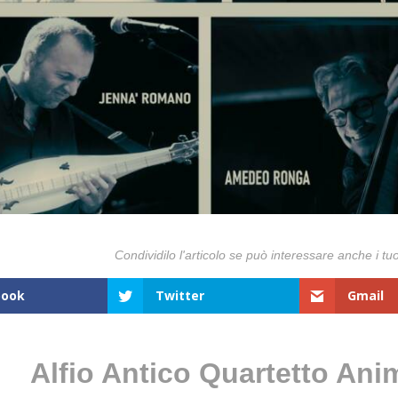
book
Twitter
Gmail
Alfio Antico Quartetto Ani