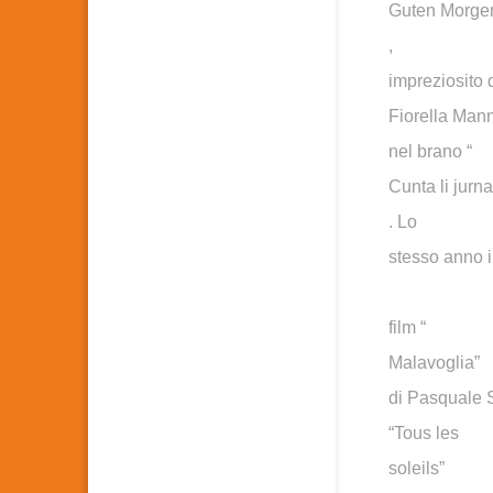
Guten Morge
,
impreziosito 
Fiorella Man
nel brano “
Cunta li jurnat
. Lo
stesso anno i
film “
Malavoglia”
di Pasquale S
“Tous les
soleils”