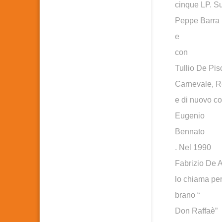
cinque LP. S
Peppe Barra
e
con
Tullio De Pis
Carnevale, Re
e di nuovo c
Eugenio
Bennato
. Nel 1990
Fabrizio De A
lo chiama per
brano “
Don Raffaè”