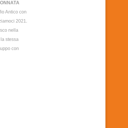
OLONNATA
fio Antico con
ziamoci 2021.
isco nella
 la stessa
gruppo con